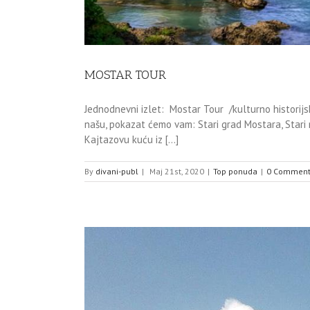
MOSTAR TOUR
Jednodnevni izlet: Mostar Tour /kulturno historijska
našu, pokazat ćemo vam: Stari grad Mostara, Stari 
Kajtazovu kuću iz [...]
By
divani-publ
|
Maj 21st, 2020
|
Top ponuda
|
0 Comment