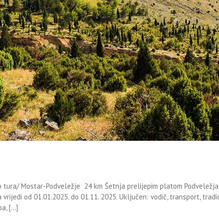
tura/ Mostar-Podveležje 24 km Šetnja prelijepim platom Podveležja s
ijedi od 01.01.2025. do 01.11. 2025. Uključen: vodič, transport, tradic
, [...]