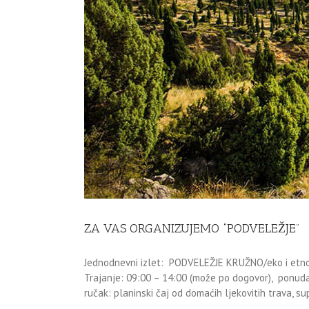
ZA VAS ORGANIZUJEMO “PODVELEŽJE”
Jednodnevni izlet: PODVELEŽJE KRUŽNO/eko i etno 
Trajanje: 09:00 – 14:00 (može po dogovor), ponuda vr
ručak: planinski čaj od domaćih ljekovitih trava, supa