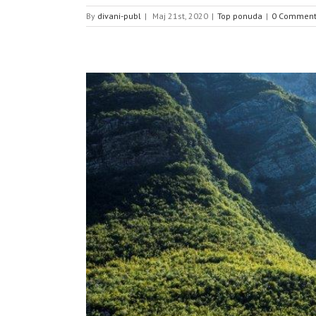
By
divani-publ
|
Maj 21st, 2020
|
Top ponuda
|
0 Comment